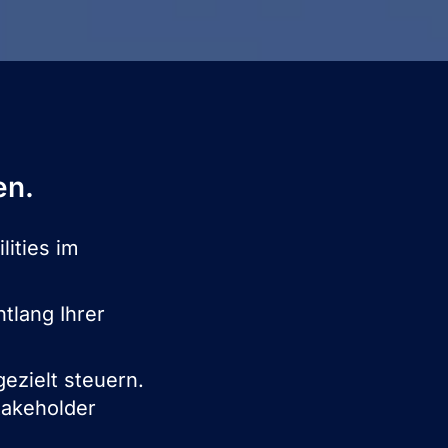
en.
ities im
tlang Ihrer
ezielt steuern.
takeholder