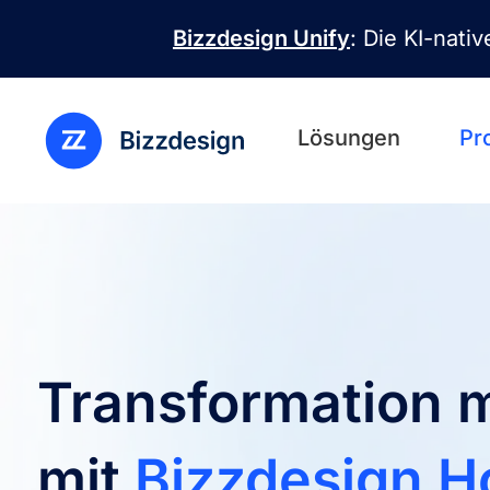
Direkt zum Inhalt
Bizzdesign Unify
: Die KI-nati
Lösungen
Pr
Transformation m
mit
Bizzdesign H