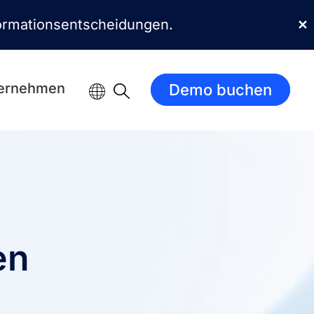
sformationsentscheidungen.
✕
ernehmen
Demo buchen
en