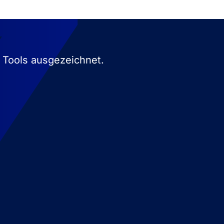
t Suites ausgezeichnet.
usiness
Solution